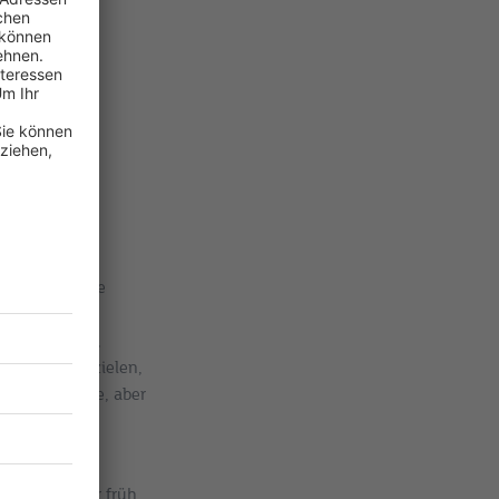
g
os. Nicht jede
fangreiches
g, Simulation,
sultate zu erzielen,
izieren wenige, aber
 oft hybride
sollten daher früh