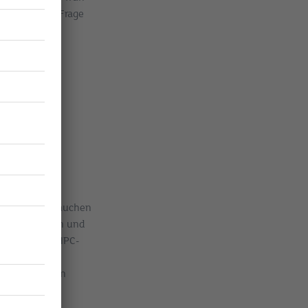
rn. Auch die Frage
einer
diness mit
nternehmen brauchen
n, Algorithmen und
 Scientists, HPC-
 Experimente
al, und Firmen
es“ oder