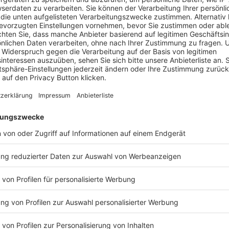
nt sich Quantencomputin
h?
eginnt mit einer nüchternen Analyse des eigenen Problemportfoli
von Quanteneffekten, und nicht jedes Unternehmen braucht ein um
 geeignet sind Bereiche mit intrinsischer Komplexität: Optimierun
ng oder kryptografische Verfahren. Entscheidend ist nicht, sofort Re
, wo sich langfristig Potenzial verbirgt. Viele Unternehmen identif
 „Candidate Use Cases“, die sie über Jahre weiterentwickeln.
ind nicht isoliert. Sie benötigen saubere, strukturierte Daten und
los zwischen klassischer und Quantenwelt vermitteln. Unternehmen 