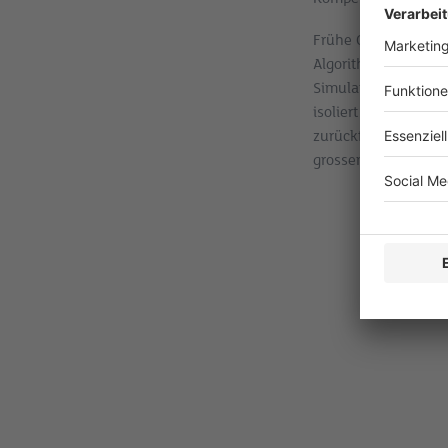
Frühe Quantenprojek
Algorithmen auf Clo
Simulationen auf si
isoliert bleiben: Si
zurückfliesst. Viel
grossen Erfolg heut