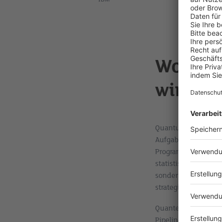
Wo loh
wirklic
Quantum Readiness b
Aufgabe profitiert 
Programm. Besonders
statistisches Sampli
sondern zu verstehen
strategisch wichtige
Quantenalgorithmen s
Pipelines, die naht