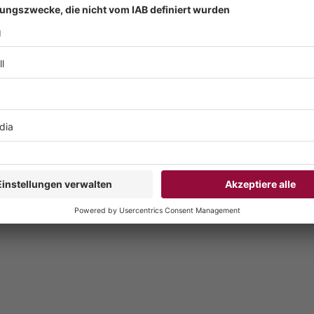
te liefern selten messbaren ROI, aber sie schaffen Wissen. Unter
ud-Systemen, bauen hybride Workflows, entwickeln kleine Prototy
mulierten Quantenumgebungen durch. Entscheidend ist, dass diese
e benötigen Anbindung an Fachbereiche, damit der Lerneffekt in die
e erfolgreiche Unternehmen dokumentieren ihre Ergebnisse systemat
e, sondern für den Moment, in dem Quantenhardware produktiv ein