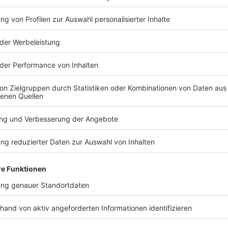
nqualität, ihre HPC-Integration und ihre API-Strukturen zu verbesse
t eine Rolle: Post-Quantum-Kryptografie wird integraler Bestandteil 
Architektur. Viele Organisationen kombinieren daher Quantum Rea
d Modernisierungsprojekten ihrer Sicherheitsarchitektur.
ist weniger ein Technologieprogramm als ein Talentprogramm. U
mechanik nicht zwingend im Detail verstehen, aber die Grundlage
her einschätzen können. Meist entstehen gemischte Teams aus Data
areentwicklern und einzelnen Physikern, die gemeinsam die ersten
aktor ist Kontinuität: Mehrjährige Lern- und Pilotphasen sind norm
 Verantwortlichkeiten schaffen – oft in Form kleiner „Quantum Offic