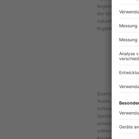
beginnen, ihre Date
der Sicherheit spiel
zukunftsfähigen IT-
Kryptoinventuren un
Quantum Readiness 
Teams, die Quanten
Software-Stacks sic
Spezialisten, Softw
umsetzen. Ein Kernf
sollten intern klare
Kompetenzgruppen.