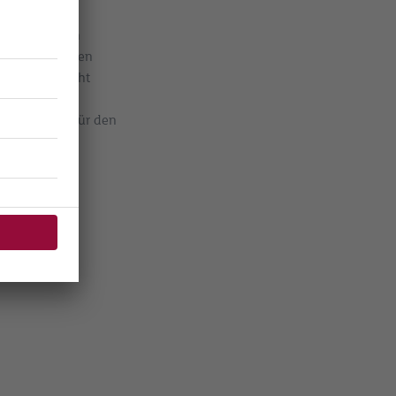
nehmen testen
pen oder führen
 Projekte nicht
 Organisation
isch – nicht für den
setzbar wird.