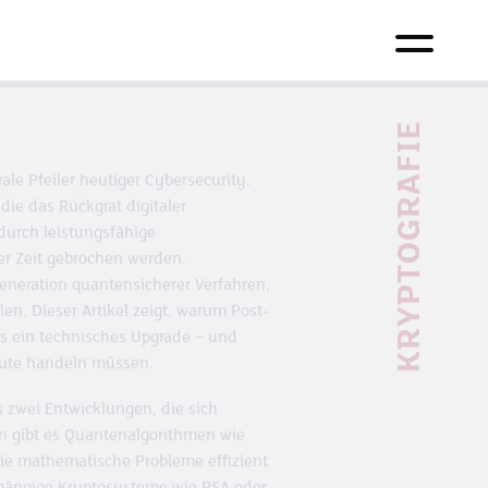
KRYPTOGRAFIE
e Pfeiler heutiger Cybersecurity.
die das Rückgrat digitaler
urch leistungsfähige
r Zeit gebrochen werden.
Generation quantensicherer Verfahren,
len. Dieser Artikel zeigt, warum Post-
ls ein technisches Upgrade – und
ute handeln müssen.
s zwei Entwicklungen, die sich
en gibt es Quantenalgorithmen wie
die mathematische Probleme effizient