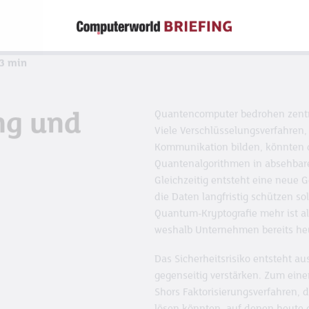
3
min
ng und
Quantencomputer bedrohen zentral
Viele Verschlüsselungsverfahren, 
Kommunikation bilden, könnten d
Quantenalgorithmen in absehbare
Gleichzeitig entsteht eine neue 
die Daten langfristig schützen sol
Quantum-Kryptografie mehr ist a
weshalb Unternehmen bereits he
Das Sicherheitsrisiko entsteht au
gegenseitig verstärken. Zum ein
Shors Faktorisierungsverfahren, 