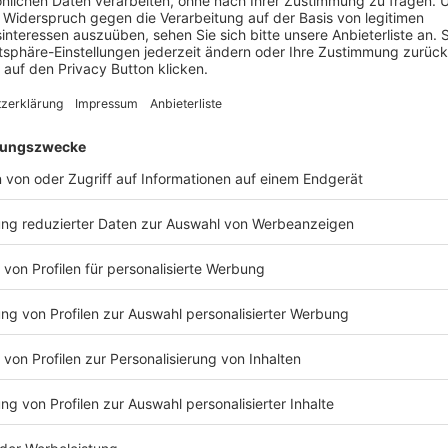
 fehleranfällig sind, dominieren sogenannte variational quantum al
klassischer Rechner mit einem Quantenprozessor zusammen: Das Qu
enschaften gemessen werden; ein klassischer Optimierer verbesser
 iterativ.
Varianten zählen der Variational Quantum Eigensolver (VQE) für Mo
en sowie der Quantum Approximate Optimization Algorithm (QAOA) 
me.
nd vergleichsweise robust gegenüber Rauschen. Der Nachteil: Ihr Er
etern und Problemstrukturen ab – und sie können in lokalen Mini
sie aktuell vor allem in Pilotprojekten.
m Machine Learning: Zwi