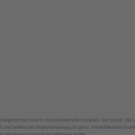
nalgorithmus breit in Industriebetriebe integriert. Der Grund: Die
il und praktischer Implementierung ist gross. Fehlertolerante Qua
en benötigen tausende bis Millionen Qubits.