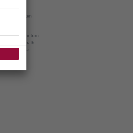
aleigenschaften
rianten wie Quantum
ft denken deshalb
en – sobald die