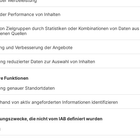
nd Nutzen
 von Algorithmen versucht, Quantenmechanik für maschinelles Ler
sind Quantum Kernel Methods, Quantum Neural Networks oder Ampl
mmte Datenstrukturen lassen sich im Quantensystem effizienter ab
eis für breite Vorteile. Vielmehr untersuchen Forschungsteams, bei
sche Eigenschaften wie hohe Dimensionalität oder Interferenz wi
 vielversprechend, aber nicht durchgängig.