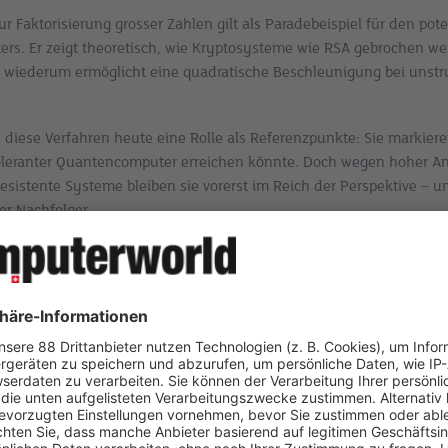
r Faktorisierung grosser Zahlen gilt als Paradebeispiel für den po
rs. Er zeigt theoretisch, wie Kryptosysteme wie RSA gebrochen w
 wiederum ermöglicht eine quadratische Beschleunigung bei unstr
n diese Verfahren heute eine Rolle als Referenzpunkte: Sie markiere
toleranter Quantencomputer erreichen könnte. Doch wegen hoher A
rresistente Systeme bleiben sie vorerst im Reich der Perspektive –
er Nachfolger.
onale Algorithmen: Die fr
zur Industrie