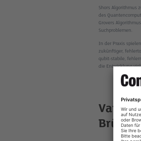
Shors Algorithmus zu
des Quantencompute
Grovers Algorithmus
Suchproblemen.
In der Praxis spiele
zukünftiger, fehler
qubit-stabile, fehle
die Entwicklung viel
Variati
Brücke 