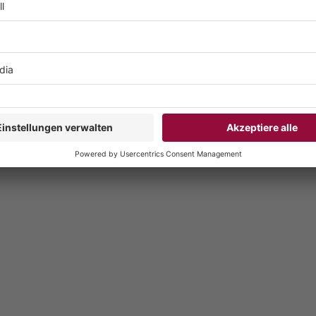
 Quantenalgorithmen fast zwangsläufig punkten, ist die Simulation
r Systeme. Molekülstrukturen, chemische Reaktionen oder Materi
assischen Computern nur mit hohem Aufwand modellieren.
hmen wie Trotterisierung, Hamiltonian Simulation oder moderne Va
nen echten theoretischen Vorteil. Pharma und Materialwissenscha
 nach, wie sich solche Verfahren in R&D-Pipelines integrieren lass
ähig genug ist.