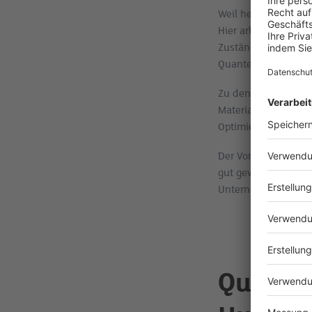
Weil heutige Geräte
Hier arbeitet ein 
Zustände, deren Eig
Quantenschaltkreises
Zu den wichtigsten 
Materialsimulation
Optimierungsproble
Der Vorteil: VQAs si
gut gewählten Param
Unternehmen nutzen 
Quantu