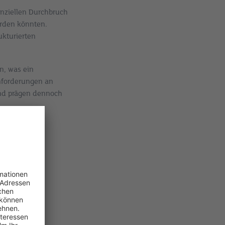
tenziellen Durchbruch
erden könnten.
ukturierten
n, was ein
nforderungen an
 und prägen dennoch
ühe