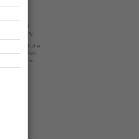
nen nutzbar zu
itude Encoding.
bilden. Doch bisher
 welchen Aufgaben
rklich auszahlen.