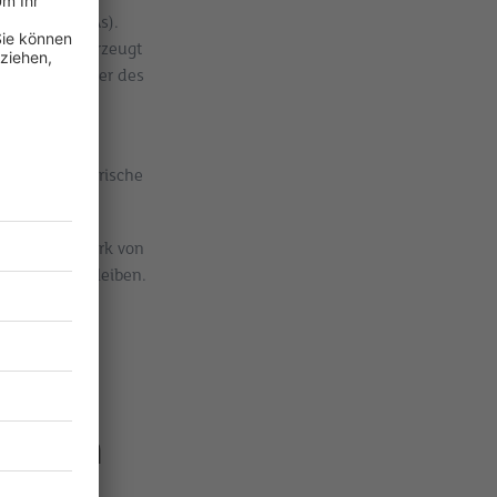
gorithms (VQAs).
antenmodul erzeugt
t die Parameter des
lekül- und
für kombinatorische
folg hängt stark von
ma stecken bleiben.
schen