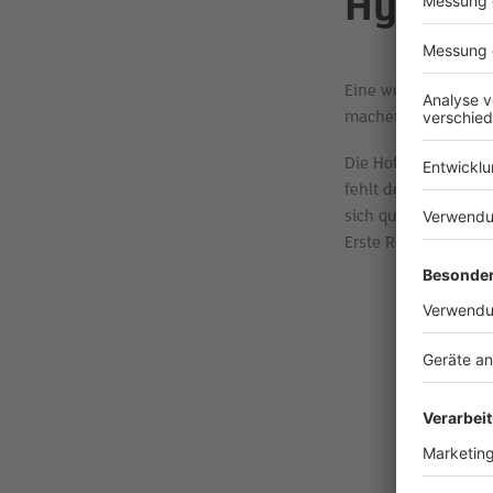
Hype u
Eine weitere Gruppe
machen. Beispiele 
Die Hoffnung: Besti
fehlt der klare Bew
sich quantenmechani
Erste Resultate sind