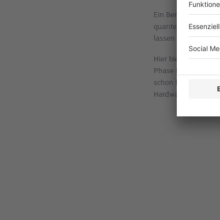
Ein Bereich, in dem
quantenmechanische
lassen sich auf kl
Hier bieten Algorit
Phase Estimation ei
schon heute darüber
Hardware leistungsf