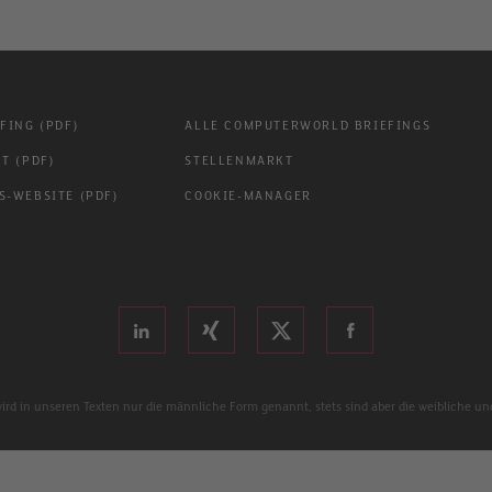
FING (PDF)
ALLE COMPUTERWORLD BRIEFINGS
T (PDF)
STELLENMARKT
-WEBSITE (PDF)
COOKIE-MANAGER
wird in unseren Texten nur die männliche Form genannt, stets sind aber die weibliche