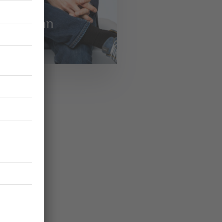
istoph
chlimann
Swisscom AG