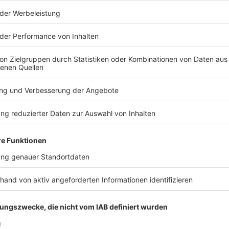
Chr
Aes
CEO
/
Roberto Cresta
Vorsitzender der Geschäftsleitung
/
CKW Fiber Services AG