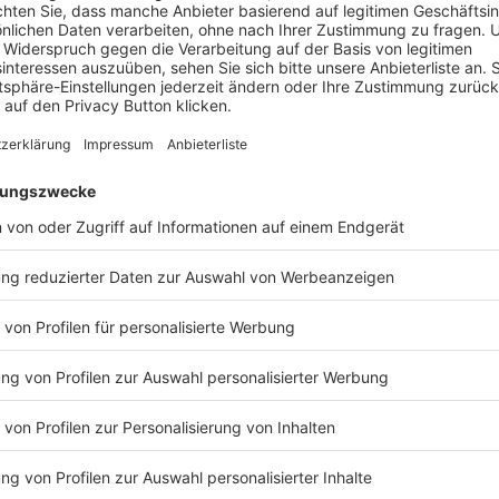
Arne Benox
Sales & Business Development
Manager
/
Digital Reality Schweiz