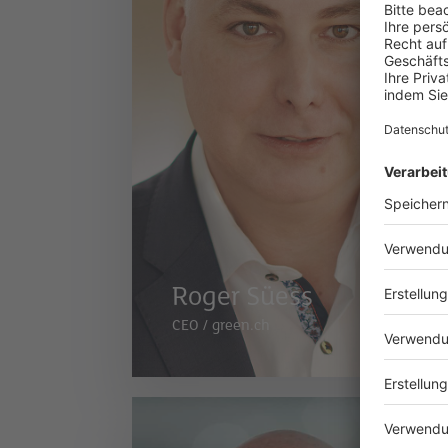
Roger Süess
CEO
/
green.ch