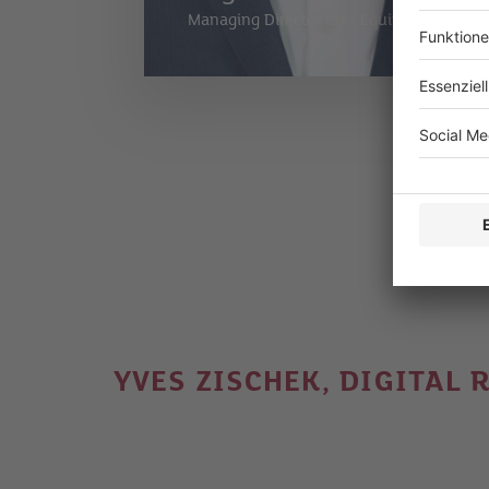
Managing Director CH
/
Equinix
YVES ZISCHEK, DIGITAL 