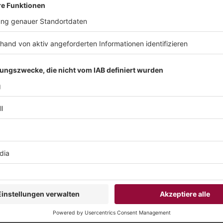
#Tools
Low-Code/No-Code: 
der visuellen Soft
Was vor wenigen Jahren noch als Spielwies
einem ernstzunehmenden Marktsegment e
einfache Erstellung von Anwendungen mi
ganz ohne klassische Programmierung