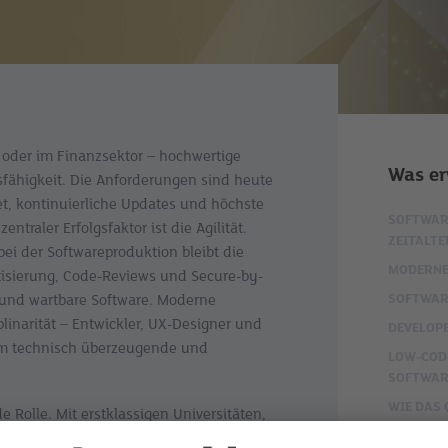
 oder im Finanzsektor – hochwertige
Was er
sfähigkeit. Die Anforderungen sind heute
t, kontinuierliche Updates und höchste
SOFTWAR
ntraler Erfolgsfaktor ist die Agilität.
ZEITALTE
bei der Softwareproduktion bleibt die
MODERNE
tisierung, Code-Reviews und Secure-by-
e und wartbare Software. Moderne
SOFTWAR
inarität – Entwickler, UX-Designer und
DEVELOPE
m technisch überzeugende und
LOW-CODE
SOFTWAR
WIE DAS
 Rolle. Mit erstklassigen Universitäten,
DEFINIER
twicklung und als Standort führender