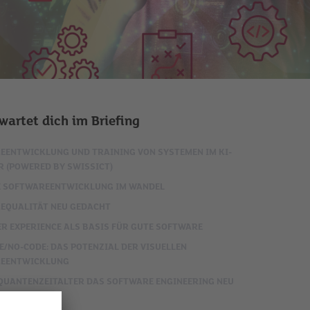
wartet dich im Briefing
EENTWICKLUNG UND TRAINING VON SYSTEMEN IM KI-
R (POWERED BY SWISSICT)
 SOFTWAREENTWICKLUNG IM WANDEL
EQUALITÄT NEU GEDACHT
R EXPERIENCE ALS BASIS FÜR GUTE SOFTWARE
/NO-CODE: DAS POTENZIAL DER VISUELLEN
EENTWICKLUNG
 QUANTENZEITALTER DAS SOFTWARE ENGINEERING NEU
T