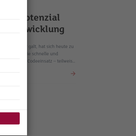
das Potenzial
wareentwicklung
e für Bastler galt, hat sich heute zu
ntwickelt: die schnelle und
t minimalem Codeeinsatz – teilweise