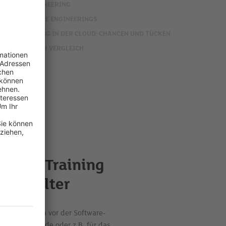
OFTWARE ENGINEERING
 DES SOFTWARE ENGINEERINGS
EENTWICKLUNG IN DER CLOUD: CHANCEN UND TÜCKEN
TOOLCHAINS IM VERGLEICH
g und Training
-Zeitalter
KI) macht auch vor der Software-
cklung von Code oder z.B. für das