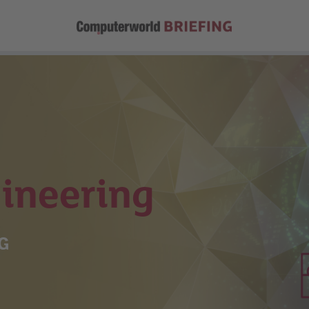
ineering
G