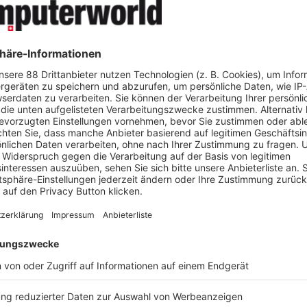
GREEN S
m der Innovation.
ZUKUNFT
SOFTWAR
DEVOPS-
#Artificial Intelligence
Softwareentwicklun
von Systemen im KI
Der Einsatz von Künstlicher Intelligenz (
Entwicklung nicht halt: Wird KI zur Entwi