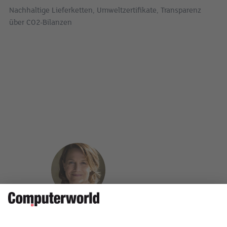
Nachhaltige Lieferketten, Umweltzertifikate, Transparenz
über CO2-Bilanzen
Charlotte Guttweiler verfügt über ein Masterdiplom in
Software Engineering und hat mehrere Jahre in