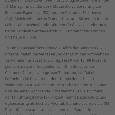
Budgets in 2024 zu erhöhen. Als wichtigste Ziele nennen die
IT-Manager in der Zendesk-Studie die Verbesserung der
Employee Experience (EX) und der Customer Experience
(CX). Gleichzeitig rücken Datenschutz und Sicherheit in den
Fokus. Als entscheidende Faktoren für diese Veränderungen
nennt Zendesk Wettbewerbsdruck, Kundenanforderungen
und neue KI-Tools.
In Zahlen ausgedrückt: Über die Hälfte der Befragten (57
Prozent) halten die Verbesserung der EX in den kommenden
12 Monaten für äusserst wichtig. Fast 9 von 10 (89 Prozent)
glauben, dass die Integration von KI in die gesamte
Customer Journey von grosser Bedeutung ist. Dabei
befürchten 58 Prozent mit dem Tempo der sich rasch
verändernden KI-Landschaft nicht Schritt halten zu können.
Und sie sehen wachsende Sicherheitsrisiken: Der Großteil
der IT-Führungskräfte (87 Prozent) nennt Datenschutz und
Cybersecurity als höchste Priorität. Beinahe ebenso viele (88
Prozent) geben an, dass sie planen, das Budget für