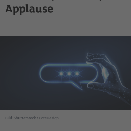
Applause
Bild: Shutterstock / CoreDesign