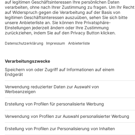
AGB
DATENSCHUTZ
MEDIADATEN BRIEFING (PDF)
MEDIADATEN PRINT (PDF)
MEDIADATEN NEWS-WEBSITE (PDF)
ALLE COMPUTERWORLD BRIEFINGS
STELLENMARKT
COOKIE-MANAGER
Computerworld Newsletter
JETZT ABONNIEREN