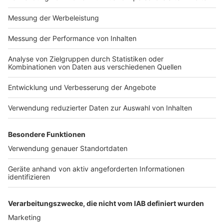
MEDIADATEN PRINT (PDF)
MEDIADATEN NEWS-WEBSITE (PDF)
ALLE COMPUTERWORLD BRIEFINGS
STELLENMARKT
COOKIE-MANAGER
Computerworld Newsletter
JETZT ABONNIEREN