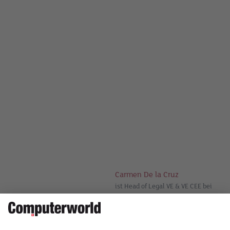
Carmen De la Cruz
ist Head of Legal VE & VE CEE bei
Axians Schweiz und Co-Leiterin
der Rechtskommission des
Verbands swissICT.