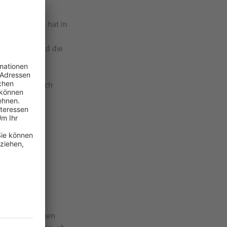
utzes, der
use arbeitet, hat in
ndaten,
chutzrecht und die
erbindung ins
assnahmen zum
ten Dritte (auch
h die
erfassung.
r
en. Bspw. sollten