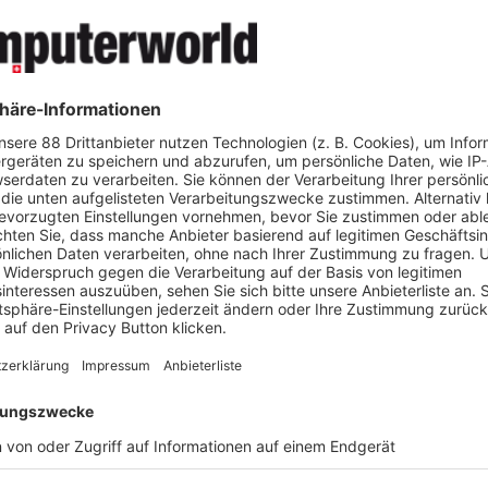
 werfen rechtliche Fragen auf, besonders im Bereich des Datensch
 des Arbeitsrechts. Nehmen wir das Beispiel Home Office: Wer zu Ha
uf vertrauliche Informationen des Unternehmens wie bspw. Persone
e oder immaterialgüterrechtlich geschütztes Material. Das Datens
sen gewährleistet bleiben. Wichtig ist bspw. die Absicherung der V
ltifaktor-Authentisierung ist dringend empfohlen). Auch sind M
Dritter zu treffen – bei der Arbeit zu Hause oder von unterwesgs soll
 den Bildschirm nicht sehen und Calls nicht mithören können. Auc
it muss gewährleistet bleiben, ebenso wie eine korrekte Arbeitszeit
 privater IT-Infrastruktu
e für die Arbeit eingesetzt werden (BYOD), stellen sich weitere Frag