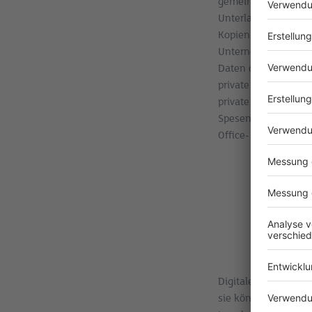
gemeinsam genutzte 
Unterlagen lokal ge
Kopien anschliesse
Unternehmens existi
Daten des Unternehm
private Daten getre
private Nutzung über
Spesenentschädigung
Office- und BYOD-Po
Digitale Tools könn
sie können auch ne