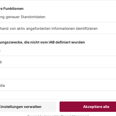
. Die Aufzeichnung erfordert in den meisten Fällen eine Einwilligung
Aufzeichnung sogar strafbar sein, und im Arbeitsbereich fragt sich,
ich freiwillig ist. Bei einer Transkription ist zwar keine Einwilligun
beitung von Personendaten «verhältnismässig» sein – das Untern
ren können, weshalb eine Transkription sinnvoll ist. Auch dies ver
en, und dasselbe gilt für digitale Überwachungsmöglichkeiten, die 
zt werden dürfen.