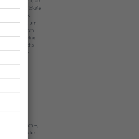
s ist zu klären, ob
falls sollten lokale
n Systemen des
ung zu prüfen, um
itgebers sollten
dner, soweit eine
kte wie bspw. die
u.U. eine Home
auch erschweren –,
fgezeichnet oder