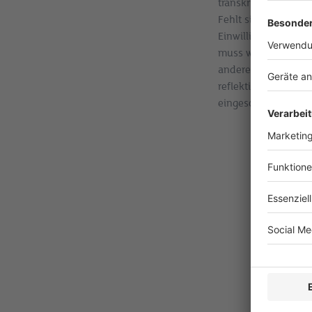
transkribiert werden
Fehlt sie, kann die 
Einwilligung tatsächl
muss wie jede Bear
anderen Worten erklä
reflektiertes Vorgeh
eingeschränkt genut