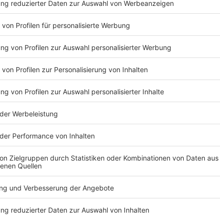
PCs und Tablets i.d.R. nicht für die Arbeit verwendet werden, und e
speichert werden können und dürfen, etwa um sie zu drucken; jeden
nd gelöscht werden, und Kopien sollten nur in den entsprechende
eren. Es bietet sich auch an, eine Mobile Device Management-Lös
ens von privaten Daten zu trennen (übrigens, auch bei IT des Arbe
nnt werden, z.B. durch Ablage von E-Mails in entsprechende Unteror
haupt gestattet wird). Zu regeln sind ferner arbeitsrechtliche Aspe
 für den Einsatz privater Mittel. Dies alles verlangt Planung und 
licy oder entsprechende Vereinbarungen mit den Mitarbeitenden.
en nicht nur die bisherigen Abläufe vereinfachen – und manchmal 
ue Use Cases ermöglichen. Bspw. können Gespräche über Teams au