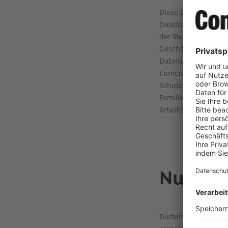
Diese Entwicklungen
Datensicherheit und
der Regel Zugriff a
Geschäftsgeheimniss
Datensicherheit müs
Firmennetzwerk (Mu
Schutz vor Einsicht 
Familienangehörige)
Arbeitsplatzsicherhe
Nutzung
Dürfen private Gerät