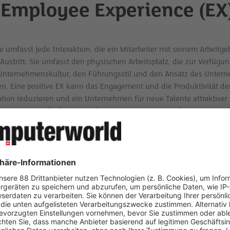
 Employee Experience (EX
 umfasst jede Interaktion, die ein Mitarbeiter mit seinem Arbeitgeb
Austritt. Sie umfasst den physischen Arbeitsplatz, die zur Verfügun
e Unternehmenskultur, den Führungsstil und den Ansatz des Unter
n. Eine positive EX kann das Engagement und die Produktivität der
uation reduzieren und ein Unternehmen für neue Talente attraktive
n Gartner ergab, dass 82 % der HR-Leiter in Europa, darunter auch 
t für 2024 identifizierten. Für Unternehmen liegt die Herausforderung
n unterschiedlichen Bedürfnissen der Mitarbeiter gerecht wird, ins
gebung.
le des Wohlbefindens in d