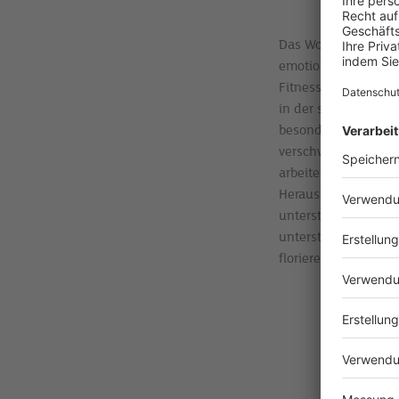
Das Wohlbefinden der
emotionale und fina
Fitnessstudio-Mitgl
in der sich Mitarbei
besonders im Kontex
verschwimmen könne
arbeitenden Mitarbei
Herausforderung dar
unterstützt, bericht
unterstreicht, waru
florierende Belegsc