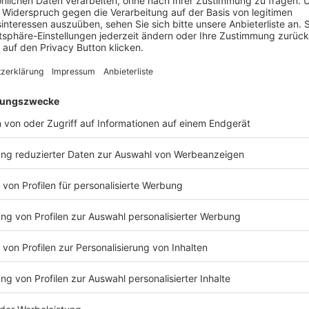
 Mitarbeiter ist ein zentraler Bestandteil der EX und umfasst körp
nzielle Gesundheit. Ein Fokus auf Wohlbefinden geht über das An
iedschaften oder gesunden Snacks hinaus; es geht darum, eine Um
ter wertgeschätzt, unterstützt und ausgeglichen fühlen. Dieser ganz
t der hybriden Arbeit relevant, bei der die Grenzen zwischen Beruf
n. In einer Studie der Universität Zürich gaben 67 % der in hyb
ter an, dass die Vereinbarkeit von Beruf und Privatleben eine erhe
stellt. Doch jene, die das Gefühl hatten, dass ihr Unternehmen ih
eten von höherer Arbeitszufriedenheit und Produktivität. Diese Korr
m Wohlbefinden zu einem strategischen Fokus für Unternehmen gew
haft aufbauen möchten.