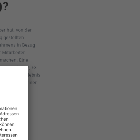
)?
er hat, von der
g gestellten
nehmens in Bezug
 Mitarbeiter
r machen. Eine
in der Schweiz, EX
 darin, ein Erlebnis
besondere in einer
er EX