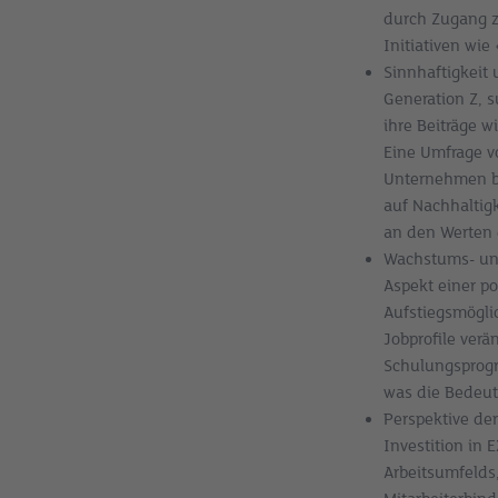
durch Zugang z
Initiativen wie
Sinnhaftigkeit 
Generation Z, 
ihre Beiträge 
Eine Umfrage v
Unternehmen bl
auf Nachhaltig
an den Werten d
Wachstums- und
Aspekt einer p
Aufstiegsmöglic
Jobprofile verä
Schulungsprogr
was die Bedeut
Perspektive der
Investition in
Arbeitsumfelds