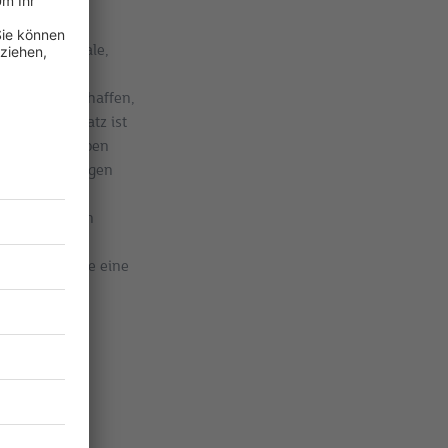
erliche, mentale,
gebot von
gebung zu schaffen,
heitliche Ansatz ist
 und Privatleben
riden Umgebungen
bliche
r Wohlbefinden
elation
orden ist, die eine