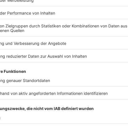
us auf Wohlbefinden geht 
on Fitnessstudio-Mitgli
esunden Snacks hinaus; 
ine Umgebung zu schaffe
arbeiter wertgeschätzt, un
und ausgeglichen fühlen
tive der Mitarbeitenden: