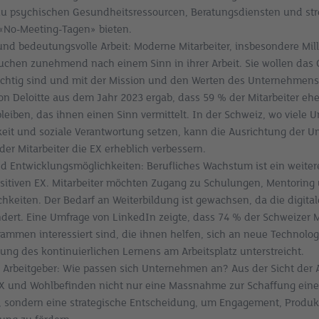
u psychischen Gesundheitsressourcen, Beratungsdiensten und st
 «No-Meeting-Tagen» bieten.
und bedeutungsvolle Arbeit: Moderne Mitarbeiter, insbesondere Mil
suchen zunehmend nach einem Sinn in ihrer Arbeit. Sie wollen das
wichtig sind und mit der Mission und den Werten des Unternehmen
on Deloitte aus dem Jahr 2023 ergab, dass 59 % der Mitarbeiter ehe
eiben, das ihnen einen Sinn vermittelt. In der Schweiz, wo viele 
keit und soziale Verantwortung setzen, kann die Ausrichtung der 
er Mitarbeiter die EX erheblich verbessern.
 Entwicklungsmöglichkeiten: Berufliches Wachstum ist ein weiter
ositiven EX. Mitarbeiter möchten Zugang zu Schulungen, Mentoring
hkeiten. Der Bedarf an Weiterbildung ist gewachsen, da die digital
ndert. Eine Umfrage von LinkedIn zeigte, dass 74 % der Schweizer M
ammen interessiert sind, die ihnen helfen, sich an neue Technolo
ung des kontinuierlichen Lernens am Arbeitsplatz unterstreicht.
 Arbeitgeber: Wie passen sich Unternehmen an? Aus der Sicht der A
 EX und Wohlbefinden nicht nur eine Massnahme zur Schaffung ei
, sondern eine strategische Entscheidung, um Engagement, Produkt