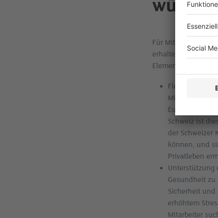
wünsche
Für Mitarbeiter bede
erhalten, die sie be
Elemente, die Mitar
Flexibilität u
Mitarbeiter nac
Europa flexible
Schweiz ist die
der Schweizer K
können, und si
Privatleben erm
Unterstützung 
Gesundheit zu 
Sicherheit und
erhöhtem Stres
Mitarbeiter su