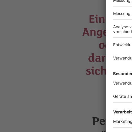
Ein Fok
Angebot v
oder g
darum, e
sich Mit
Perspek