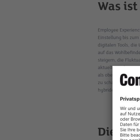
Was ist
Employee Experience
Einstellung bis zum 
digitalen Tools, di
auf das Wohlbefinde
steigern, die Flukt
aktuelle Umfrage vo
als oberste Prioritä
zu schaffen, das de
hybriden Arbeitsum
Die Rol