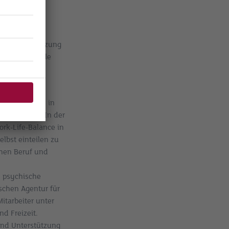
d die Unterstützung
 einige zentrale
Wunsch der
 Beschäftigten in
 betrachten. In der
ork-Life-Balance in
elbst einteilen zu
chen Beruf und
e psychische
schen Agentur für
itarbeiter unter
d Freizeit.
und Unterstützung