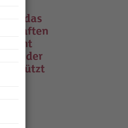
über das
edschaften
es geht
n, in der
terstützt
.
 Was