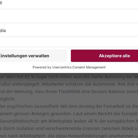
n sich die Angestellten?
utet eine positive Erfahrung, dass sie die Tools, die Flexibilität un
nötigen, um ihre Aufgaben effektiv zu erfüllen. Die wichtigsten sind
beitende auf ihrer Wunschliste haben:
nd Autonomie: Der Übergang zur Fern- und hybriden Arbeit hat den 
h Flexibilität verstärkt. Eine Umfrage von PwC ergab, dass 76 % der
 Arbeitsmodelle als wichtigen Bestandteil ihrer Gesamtzufriedenheit
ser Wert mit 82 % sogar noch höher, was die starke Betonung der W
ultur widerspiegelt. Mitarbeiter schätzen die Autonomie, ihre Zeit s
nd der Meinung, dass ihnen Flexibilität eine bessere Balance zwis
öglicht.
der psychischen Gesundheit: Mit dem Anstieg der Fernarbeit ist di
einem grossen Anliegen geworden. Laut einem Bericht der Europäi
 Gesundheitsschutz am Arbeitsplatz leiden 48 % der europäischen M
s durch Isolation und verschwimmende Grenzen zwischen Arbeit un
chen nach Arbeitgebern, die diese Herausforderungen anerkennen 