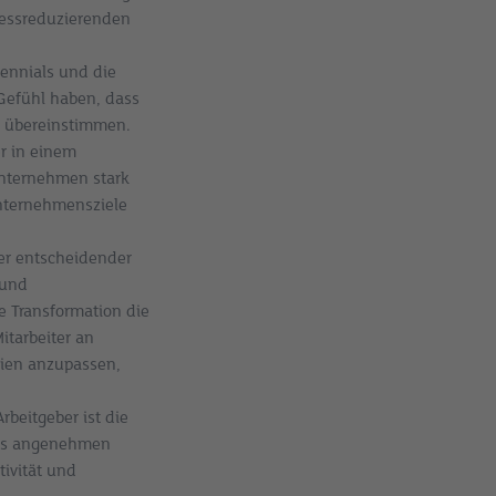
ressreduzierenden
lennials und die
 Gefühl haben, dass
s übereinstimmen.
r in einem
Unternehmen stark
Unternehmensziele
er entscheidender
 und
e Transformation die
itarbeiter an
gien anzupassen,
rbeitgeber ist die
nes angenehmen
ivität und