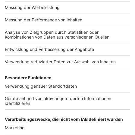
MEDIADATEN NEWS-WEBSITE (PDF)
ALLE COMPUTERWORLD BRIEFINGS
STELLENMARKT
COOKIE-MANAGER
Computerworld Newsletter
JETZT ABONNIEREN