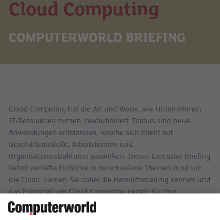
Cloud Computing
COMPUTERWORLD BRIEFING
Cloud Computing hat die Art und Weise, wie Unternehmen
IT-Ressourcen nutzen, revolutioniert. Daraus sind neue
Anwendungen entstanden, welche sich direkt auf
Geschäftsmodelle, Arbeitsformen und
Organisationsstrukturen auswirken. Dieses Executive Briefing
liefert vertiefte Einblicke in verschiedene Themen rund um
die Cloud. Lernen Sie dabei die Herausforderung kennen und
das Potenzial von Cloud Computing gezielt für Ihre
Bedürfnisse nutzen.