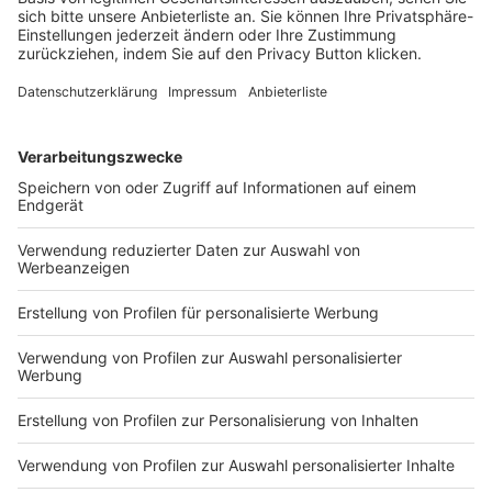
BECOME AN AWS HERO! | PO
WERED BY DIGICOMP
KONTAKT UND IMPRESSUM
AGB
DATENSCHUTZ
MEDIADATEN BRIEFING (PDF)
MEDIADATEN PRINT (PDF)