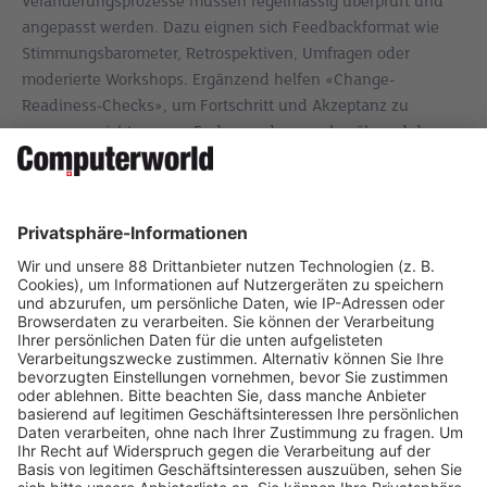
Veränderungsprozesse müssen regelmässig überprüft und
angepasst werden. Dazu eignen sich Feedbackformat wie
Stimmungsbarometer, Retrospektiven, Umfragen oder
moderierte Workshops. Ergänzend helfen «Change-
Readiness-Checks», um Fortschritt und Akzeptanz zu
messen – nicht nur am Ende, sondern auch während des
Projekts. Nutzen: Frühzeitiges Erkennen von Widerständen
oder Missverständnissen.
Auf Social Media teilen