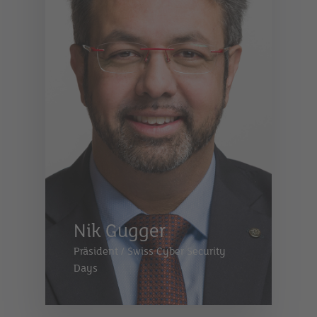
Nik Gugger
Präsident
/
Swiss Cyber Security
Days