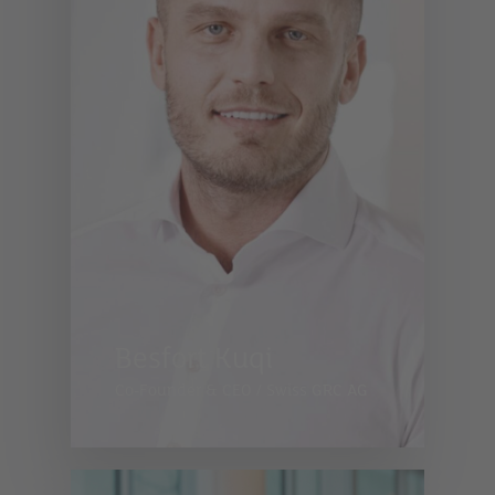
Besfort Kuqi
Co-Founder & CEO
/
Swiss GRC AG