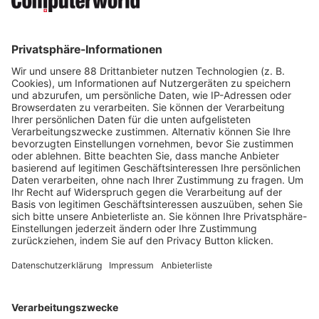
Thomas Meier
CEO
/
InfoGuard AG
Auf Social Media teilen
UNTERNEHMEN STÄRKEN IH
REN CYBERSCHUTZ