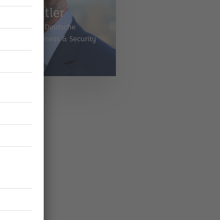
and Stettler
ng Director
/
Deutsche
m Global Business & Security
iz AG