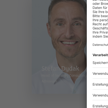
Stefan Dydak
Head of Security Consulting
/
Adnovum