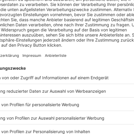
Richard Werner
Security Advisor
/
Trend Micro