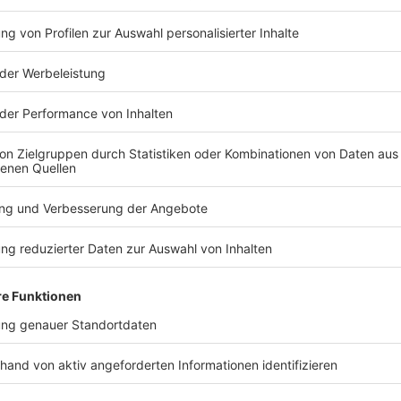
Rol
Managi
Teleko
Schwe
Rolf Hefti
Leiter Product Management Cyber
Defense
/
Swiss Post Cybersecurity
AG