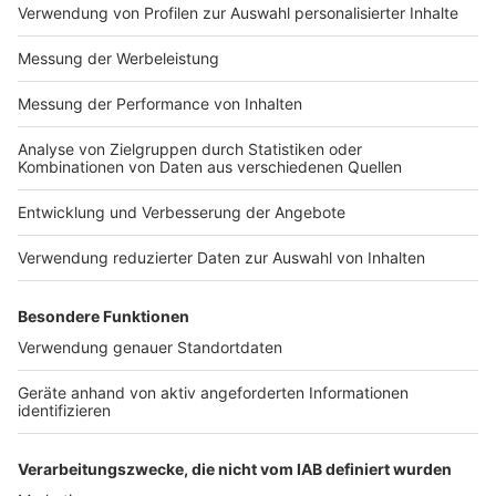
MEDIADATEN PRINT (PDF)
MEDIADATEN NEWS-WEBSITE (PDF)
ALLE COMPUTERWORLD BRIEFINGS
STELLENMARKT
COOKIE-MANAGER
Computerworld Newsletter
JETZT ABONNIEREN