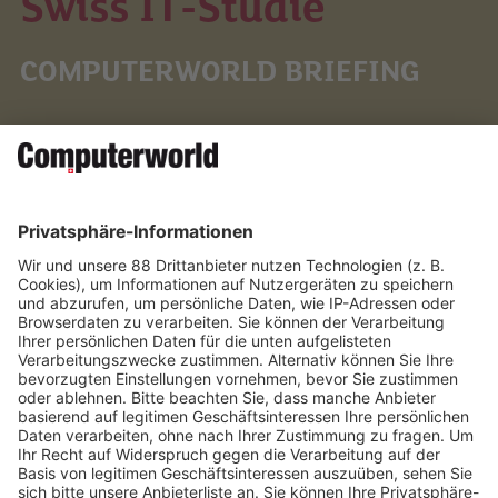
Swiss IT-Studie
COMPUTERWORLD BRIEFING
Die neue Swiss IT-Studie zeigt, dass sich viele
Unternehmen und Organisationen in der Schweiz in einem
KI-Dilemma befinden. Das Potenzial der jungen
Technologie ist unumstritten, doch die Konsequenzen und
Gefahren lähmen den Tatendrang. Wagemut gehört
hierzulande nicht unbedingt zu den Kardinaltugenden. Eine
Eigenschaft, die bestimmt auch ihre guten Seiten hat. Doch